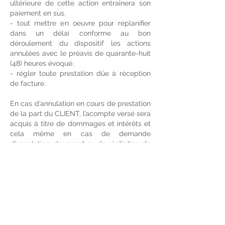
ultérieure de cette action entrainera son
paiement en sus.
- tout mettre en oeuvre pour replanifier
dans un délai conforme au bon
déroulement du dispositif les actions
annulées avec le préavis de quarante-huit
(48) heures évoqué.
- régler toute prestation dûe à réception
de facture.
En cas d’annulation en cours de prestation
de la part du CLIENT, l’acompte versé sera
acquis à titre de dommages et intérêts et
cela même en cas de demande
d’annulation, de report ou de résiliation de
la collaboration après les 14 jours de
rétractation légaux prévus par l’article
L.121-21 du code de consommation.
ARTICLE 9 : PROPRIETE INTELLECTUELLE
/ CONFIDENTIELLE
Le PRESTATAIRE conserve la propriété